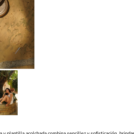
ea y plantilla acolchada combina sencillez y sofisticación, brin