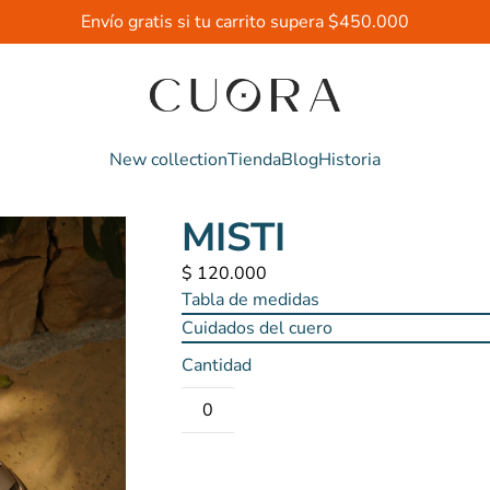
Envío gratis si tu carrito supera $450.000
New collection
Tienda
Blog
Historia
MISTI
$ 120.000
Tabla de medidas
Cuidados del cuero
Cantidad
0